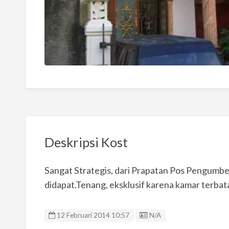
Deskripsi Kost
Sangat Strategis, dari Prapatan Pos Pengumbe
didapat.Tenang, eksklusif karena kamar terbata
Listing ID
12 Februari 2014 10:57
N/A