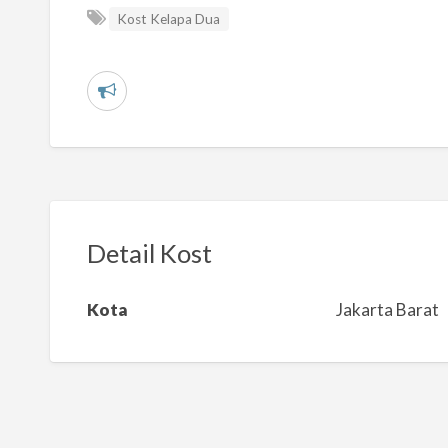
Kost Kelapa Dua
L
a
p
o
r
k
Detail Kost
a
n
Kota
Jakarta Barat
m
a
s
a
l