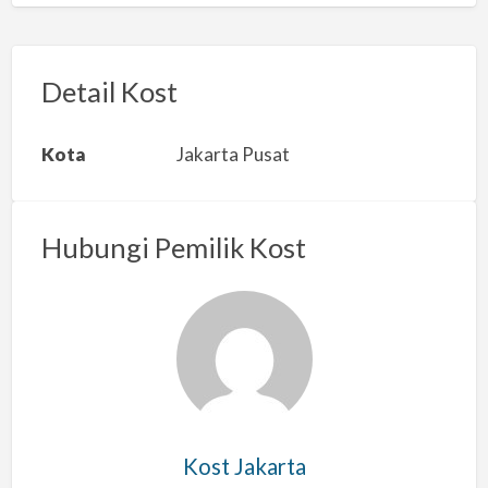
p
o
r
Detail Kost
k
a
Kota
Jakarta Pusat
n
m
a
Hubungi Pemilik Kost
s
a
l
a
h
Kost Jakarta