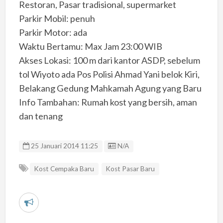
Restoran, Pasar tradisional, supermarket
Parkir Mobil: penuh
Parkir Motor: ada
Waktu Bertamu: Max Jam 23:00 WIB
Akses Lokasi: 100 m dari kantor ASDP, sebelum
tol Wiyoto ada Pos Polisi Ahmad Yani belok Kiri,
Belakang Gedung Mahkamah Agung yang Baru
Info Tambahan: Rumah kost yang bersih, aman
dan tenang
Listing ID
25 Januari 2014 11:25
N/A
Kost Cempaka Baru
Kost Pasar Baru
L
a