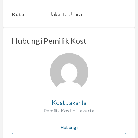
k
a
Kota
Jakarta Utara
n
m
a
Hubungi Pemilik Kost
s
a
l
a
h
Kost Jakarta
Pemilik Kost di Jakarta
Hubungi