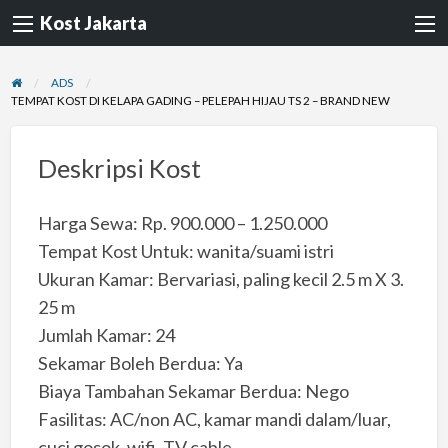
Kost Jakarta
ADS
TEMPAT KOST DI KELAPA GADING – PELEPAH HIJAU TS 2 – BRAND NEW
Deskripsi Kost
Harga Sewa: Rp. 900.000 – 1.250.000
Tempat Kost Untuk: wanita/suami istri
Ukuran Kamar: Bervariasi, paling kecil 2.5 m X 3.
25 m
Jumlah Kamar: 24
Sekamar Boleh Berdua: Ya
Biaya Tambahan Sekamar Berdua: Nego
Fasilitas: AC/non AC, kamar mandi dalam/luar,
cuci gosok, wifi, TV cable