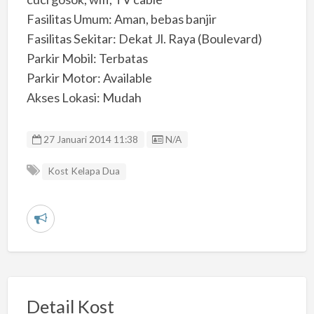
Fasilitas Umum: Aman, bebas banjir
Fasilitas Sekitar: Dekat Jl. Raya (Boulevard)
Parkir Mobil: Terbatas
Parkir Motor: Available
Akses Lokasi: Mudah
Listing ID
27 Januari 2014 11:38
N/A
Kost Kelapa Dua
L
a
p
o
r
Detail Kost