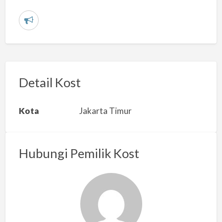
L
a
p
o
r
Detail Kost
k
a
Kota
Jakarta Timur
n
m
a
Hubungi Pemilik Kost
s
a
l
a
h