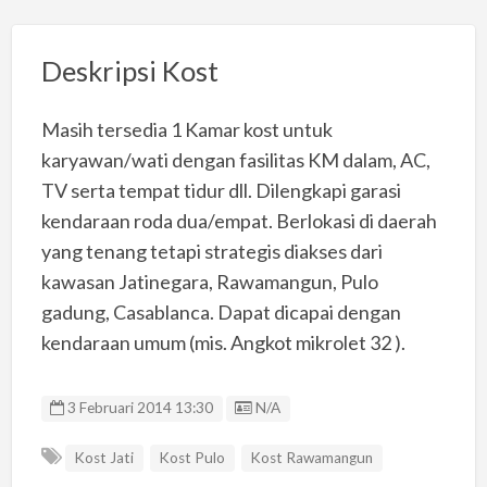
Deskripsi Kost
Masih tersedia 1 Kamar kost untuk
karyawan/wati dengan fasilitas KM dalam, AC,
TV serta tempat tidur dll. Dilengkapi garasi
kendaraan roda dua/empat. Berlokasi di daerah
yang tenang tetapi strategis diakses dari
kawasan Jatinegara, Rawamangun, Pulo
gadung, Casablanca. Dapat dicapai dengan
kendaraan umum (mis. Angkot mikrolet 32 ).
Listing ID
3 Februari 2014 13:30
N/A
Kost Jati
Kost Pulo
Kost Rawamangun