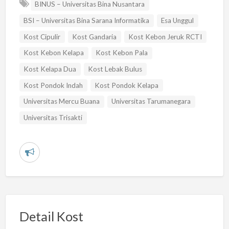
BINUS – Universitas Bina Nusantara
BSI – Universitas Bina Sarana Informatika
Esa Unggul
Kost Cipulir
Kost Gandaria
Kost Kebon Jeruk RCTI
Kost Kebon Kelapa
Kost Kebon Pala
Kost Kelapa Dua
Kost Lebak Bulus
Kost Pondok Indah
Kost Pondok Kelapa
Universitas Mercu Buana
Universitas Tarumanegara
Universitas Trisakti
L
a
p
o
r
Detail Kost
k