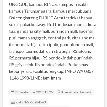
UNGGUL, kampus BINUS, kampus Trisakti,
kampus Tarumanegara, kampus mercubuana,
Bsi cengkareng PUBLiC Area terdekat hanya
sekali pakai busway: RcTI, indosiar, monas, kota
tua, gandaria city mall, puri indah mall, lipo mall
puri, taman anggrek, central park, citraland mall,
itc permata hijau, itc cipulir, pondok indah mall,
transportasi mudah dan strategis, RS.siloam,
RS.permata hijau, RS.pondok indah puri indah,
RS.griya elok. Rs.pondok indah. Puskesmas
kebon jeruk. Fasilitas lengkap. INFO WA 0857
1146 1998/LINE : iam_imam
29 September 2019 13:25
Iklan ini telah berakhir
Listing ID
25457b5b5c284563