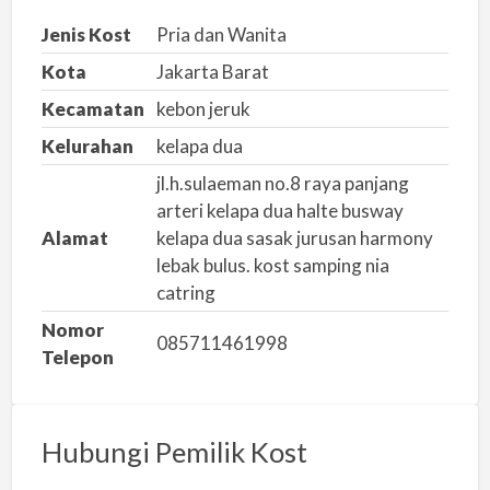
a
Jenis Kost
Pria dan Wanita
n
Kota
Jakarta Barat
m
Kecamatan
kebon jeruk
a
s
Kelurahan
kelapa dua
a
jl.h.sulaeman no.8 raya panjang
l
arteri kelapa dua halte busway
a
Alamat
kelapa dua sasak jurusan harmony
h
lebak bulus. kost samping nia
catring
Nomor
085711461998
Telepon
Hubungi Pemilik Kost