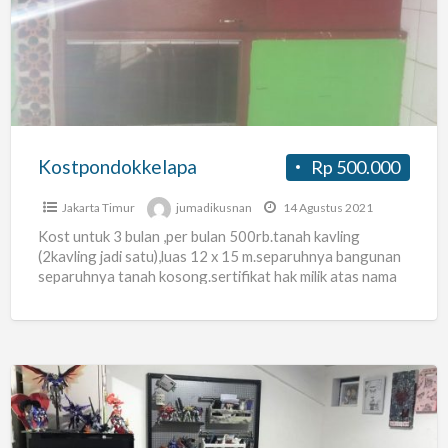
Kostpondokkelapa
Rp 500.000
Jakarta Timur
jumadikusnan
14 Agustus 2021
Kost untuk 3 bulan ,per bulan 500rb.tanah kavling
(2kavling jadi satu),luas 12 x 15 m.separuhnya bangunan
separuhnya tanah kosong.sertifikat hak milik atas nama
sendiri.perlu perbaikkan
[…]
KOS
Palem