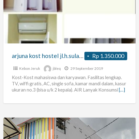
kost
hostel
jl.h.sulaeman
arjuna kost hostel jl.h.sulaeman
Rp 1.350.000
Kebon Jeruk
jbleq
29 September 2019
Kost-Kost mahasiswa dan karyawan. Fasilitas lengkap.
TV, wiffi gratis, AC, single sofa, kamar mandi dalam, kasur
ukuran no.3 (bisa u/k 2 kepala). AIR Lanyak Konsumsi
[…]
KOST29