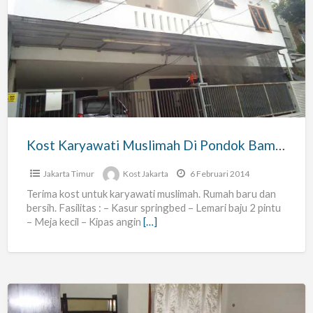
Kost
Karyawati
Muslimah
Di
Pondok
Bambu
Kost Karyawati Muslimah Di Pondok Bambu
Jakarta Timur
Kost Jakarta
6 Februari 2014
Terima kost untuk karyawati muslimah. Rumah baru dan
bersih. Fasilitas : – Kasur springbed – Lemari baju 2 pintu
– Meja kecil – Kipas angin
[…]