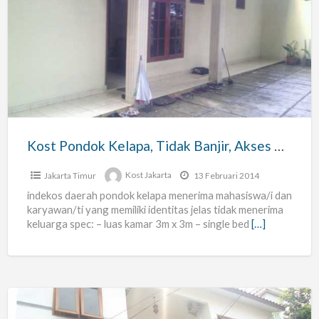
Kost
Pondok
Kelapa,
Tidak
Banjir,
Akses
Mudah
Kost Pondok Kelapa, Tidak Banjir, Akses Mudah
Jakarta Timur
Kost Jakarta
13 Februari 2014
indekos daerah pondok kelapa menerima mahasiswa/i dan
karyawan/ti yang memiliki identitas jelas tidak menerima
keluarga spec: – luas kamar 3m x 3m – single bed
[…]