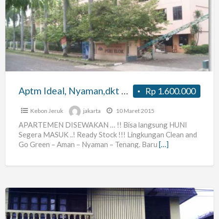
Ideal,
Nyaman,dkt
Pik
Pulogadung,
Akses
Tol
Cakung
Aptm Ideal, Nyaman,dkt Pik Pulogadung, Akses Tol Cakung
Rp 1.600.000
Kebon Jeruk
jakarta
10 Maret 2015
APARTEMEN DISEWAKAN … !! Bisa langsung HUNI
Segera MASUK ..! Ready Stock !!! Lingkungan Clean and
Go Green – Aman – Nyaman – Tenang. Baru
[…]
Kost