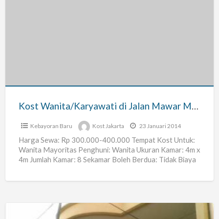
Kost
Wanita/Karyawati
di
Jalan
Mawar
Merah
6
Duren
Kost Wanita/Karyawati di Jalan Mawar Merah 6 Duren Sawit Jakarta Timur – Shibaa Kost
Sawit
Jakarta
Kebayoran Baru
Kost Jakarta
23 Januari 2014
Timur
Harga Sewa: Rp 300.000-400.000 Tempat Kost Untuk:
Wanita Mayoritas Penghuni: Wanita Ukuran Kamar: 4m x
–
4m Jumlah Kamar: 8 Sekamar Boleh Berdua: Tidak Biaya
Shibaa
Tambahan
[…]
Kost