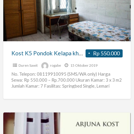
K5
Pondok
Kelapa
khusus
Putri
(Mahasiswi/Karyawati)
Kost K5 Pondok Kelapa khusus Putri (Mahasiswi/Karyawati)
Rp 550.000
Duren Sawit
rogabe
15 Oktober 2019
No. Telepon: 08119910095 (SMS/WA only) Harga
Sewa: Rp 550.000 – Rp.700.000 Ukuran Kamar: 3 x 3 m2
Jumlah Kamar: 7 Fasilitas: Springbed Single, Lemari
Pakaian,
[…]
arjuna