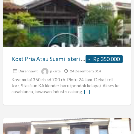
Pria
Atau
Suami
Isteri
Pondok
Kelapa
Kost Pria Atau Suami Isteri Pondok Kelapa
Rp 350.000
Duren Sawit
jakarta
24 Desember 2014
Kost mulai 350 rb sd 700 rb. Pintu 24 Jam. Dekat toll
Jorr, Stasisun KA klender baru (pondok kelapa). Akses ke
casablanca, kawasan industri cakung,
[…]
Kost