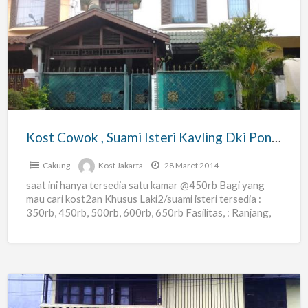
Cowok
,
Suami
Isteri
Kavling
Dki
Pondok
Kost Cowok , Suami Isteri Kavling Dki Pondok Kelapa
Kelapa
Cakung
Kost Jakarta
28 Maret 2014
saat ini hanya tersedia satu kamar @450rb Bagi yang
mau cari kost2an Khusus Laki2/suami isteri tersedia :
350rb, 450rb, 500rb, 600rb, 650rb Fasilitas, : Ranjang,
[…]
Indekost