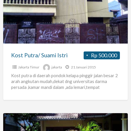
Putra/
Suami
Istri
Kost Putra/ Suami Istri
Rp 500.000
Jakarta Timur
jakarta
21 Januari 2015
Kost putra di daerah pondok kelapa pinggir jalan besar 2
arah angkutan mudah,dekat dng universitas darma
persada ,kamar mandi dalam ,ada lemari,tempat
tidur,aman dan nyaman,550rb/bln
[…]
Kost