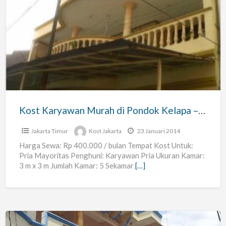
Kost
Karyawan
Murah
di
Pondok
Kelapa
–
Duren
Kost Karyawan Murah di Pondok Kelapa – Duren Sawit, Jakarta Timur
Sawit,
Jakarta
Jakarta Timur
Kost Jakarta
23 Januari 2014
Timur
Harga Sewa: Rp 400.000 / bulan Tempat Kost Untuk:
Pria Mayoritas Penghuni: Karyawan Pria Ukuran Kamar:
3 m x 3 m Jumlah Kamar: 5 Sekamar
[…]