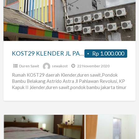
JL
PAHLAWAN
REVOLUSI
PONDOK
BAMBU,KLENDER
JAK-
KOST29 KLENDER JL PAHLAWAN REVOLUSI PONDOK BAMBU,KLENDER JAK-TIM dekat Stasiun Kereta Api Klender
Rp 1.000.000
TIM
dekat
Duren Sawit
sewakost
22 November 2020
Stasiun
Rumah KOST29 daerah Klender,duren sawit,Pondok
Bambu Belakang Astrido Astra Jl Pahlawan Revolusi, KP
Kereta
Kapuk II ,klender,duren sawit,pondok bambu jakarta timur
Api
Rumah Kost kamar di mulai
[…]
Klender
KOST
NYAMAN,