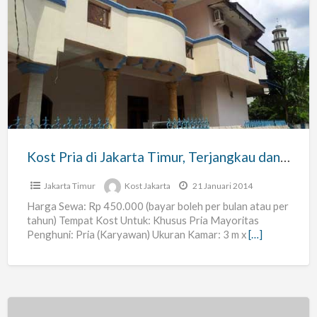
Kost
Pria
di
Jakarta
Timur,
Terjangkau
dan
Nyaman
Kost Pria di Jakarta Timur, Terjangkau dan Nyaman – Kavling DKI Duren Sawit
–
Kavling
Jakarta Timur
Kost Jakarta
21 Januari 2014
DKI
Harga Sewa: Rp 450.000 (bayar boleh per bulan atau per
tahun) Tempat Kost Untuk: Khusus Pria Mayoritas
Duren
Penghuni: Pria (Karyawan) Ukuran Kamar: 3 m x
[…]
Sawit