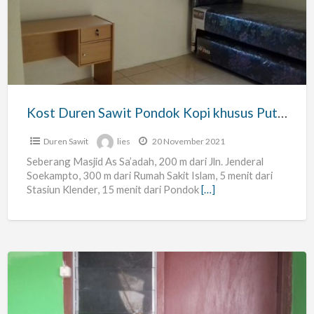
Sawit
Pondok
Kopi
khusus
Putri,
AC
Kost Duren Sawit Pondok Kopi khusus Putri, AC || 200 m RS Islam
||
200
Duren Sawit
lies
20 November 2021
m
Seberang Masjid As Sa’adah, 200 m dari Jln. Jenderal
Soekampto, 300 m dari Rumah Sakit Islam, 5 menit dari
RS
Stasiun Klender, 15 menit dari Pondok
[…]
Islam
Rumah
di