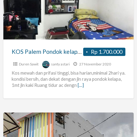
Pondok
kelapa
Jakarta
Timur
KOS Palem Pondok kelapa Jakarta Timur
Rp 1.700.000
Duren Sawit
santy astari
27 November 2020
Kos mewah dan prifasi tinggi, bisa harian,minimal 2hari ya.
kondisi bersih, dan dekat dengan jln raya pondok kelapa,
1mt jln kaki Ruang tidur ac dengn
[…]
KOST29
KLENDER