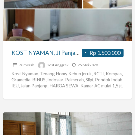
Jl
Panjang,
RCTI
BINUS,
Slipi,
Palmerah,
KOST NYAMAN, Jl Panjang, RCTI BINUS, Slipi, Palmerah, BusWay KelapaDua
Rp 1.500.000
BusWay
KelapaDua
Palmerah
Kost Anggrek
25 Mei 2020
Kost Nyaman, Tenang Homy Kebun jeruk, RCTI, Kompas,
Gramedia, BINUS, Indosiar, Palmerah, Slipi, Pondok Indah,
IEU, Jalan Panjang. HARGA SEWA: Kamar AC mulai 1,5 jt.
[…]
Kost