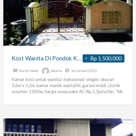
Wanita
Di
Pondok
Kelapa
Jaktim
Kost Wanita Di Pondok Kelapa Jaktim
Rp 1.500.000
Duren Sawit
jakarta
16 Januari 2015
Kamar kost untuk wanita/ mahasiswi/ single/ ukuran
3,6m x 3,2m, kamar mandi, wastafel, garasi mobil, Listrik
voucher.1300w, harga sewa pake AC.Rp.1,5juta/bln. Tdk
pake AC Rp.1,2juta/bulan.
[…]
Kost