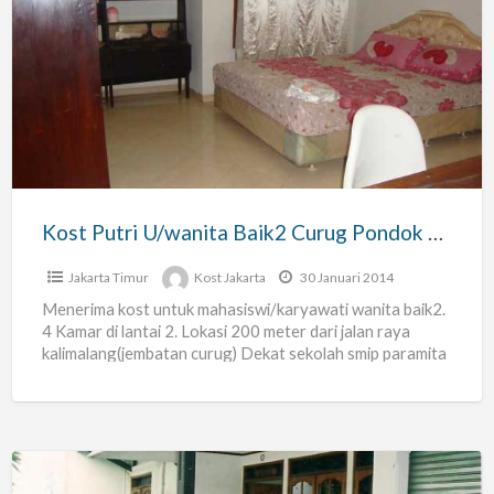
Kost
Putri
U/wanita
Baik2
Curug
Pondok
Kelapa
Jkt
Kost Putri U/wanita Baik2 Curug Pondok Kelapa Jkt Tmr
Tmr
Jakarta Timur
Kost Jakarta
30 Januari 2014
Menerima kost untuk mahasiswi/karyawati wanita baik2.
4 Kamar di lantai 2. Lokasi 200 meter dari jalan raya
kalimalang(jembatan curug) Dekat sekolah smip paramita
curug. Fasilitas:
[…]