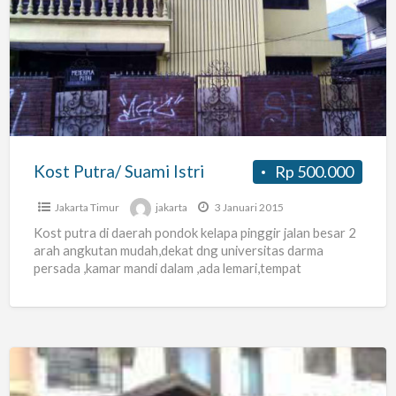
Putra/
Suami
Istri
Kost Putra/ Suami Istri
Rp 500.000
Jakarta Timur
jakarta
3 Januari 2015
Kost putra di daerah pondok kelapa pinggir jalan besar 2
arah angkutan mudah,dekat dng universitas darma
persada ,kamar mandi dalam ,ada lemari,tempat
tidur,aman dan nyaman,550rb/bln
[…]
Kost