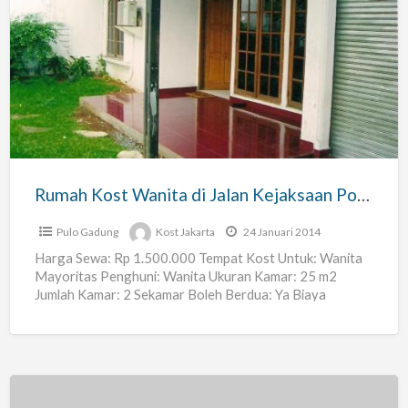
Rumah
Kost
Wanita
di
Jalan
Kejaksaan
Pondok
Bambu
Rumah Kost Wanita di Jalan Kejaksaan Pondok Bambu Duren Sawit Jakarta Timur
Duren
Sawit
Pulo Gadung
Kost Jakarta
24 Januari 2014
Jakarta
Harga Sewa: Rp 1.500.000 Tempat Kost Untuk: Wanita
Mayoritas Penghuni: Wanita Ukuran Kamar: 25 m2
Timur
Jumlah Kamar: 2 Sekamar Boleh Berdua: Ya Biaya
Tambahan Sekamar
[…]