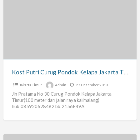
Kost
Putri
Curug
Pondok
Kelapa
Jakarta
Timur
Kost Putri Curug Pondok Kelapa Jakarta Timur
Jakarta Timur
Admin
27 Desember 2013
Jln Pratama No 30 Curug Pondok Kelapa Jakarta
Timur(100 meter dari jalan raya kalimalang)
hub:085920628482 bb:2156E49A