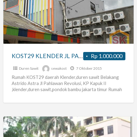
KLENDER
JL
PAHLAWAN
REVOLUSI
PONDOK
BAMBU
JAKARTA
KOST29 KLENDER JL PAHLAWAN REVOLUSI PONDOK BAMBU JAKARTA TIMUR
Rp 1.000.000
TIMUR
Duren Sawit
sewakost
7 Oktober 2015
Rumah KOST29 daerah Klender,duren sawit Belakang
Astrido Astra Jl Pahlawan Revolusi, KP Kapuk II
,klender,duren sawit,pondok bambu jakarta timur Rumah
Kost Baru jadi semua masih
[…]
Aptm