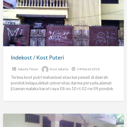
/
Kost
Puteri
Indekost / Kost Puteri
Jakarta Timur
Kost Jakarta
24 Maret 2014
Terima kost putri mahasiswi atau karyawati di daerah
pondok kelapa,dekat universitas darma persada,alamat
jl.taman malaka barat raya E8 no.10 rt 02 rw 09.pondok
kelapa.pinggir jalan,
[…]