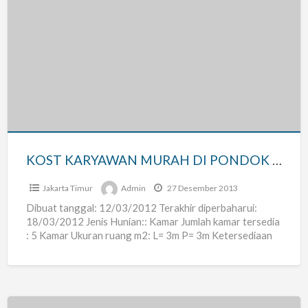
KOST
KARYAWAN
MURAH
DI
PONDOK
KELAPA
JAKARTA
TIMUR
KOST KARYAWAN MURAH DI PONDOK KELAPA JAKARTA TIMUR
Jakarta Timur
Admin
27 Desember 2013
Dibuat tanggal: 12/03/2012 Terakhir diperbaharui:
18/03/2012 Jenis Hunian:: Kamar Jumlah kamar tersedia
: 5 Kamar Ukuran ruang m2: L= 3m P= 3m Ketersediaan
Hunian:: Silahkan
[…]