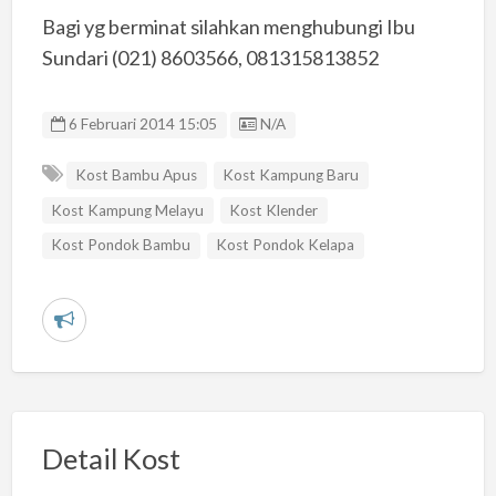
Bagi yg berminat silahkan menghubungi Ibu
Sundari (021) 8603566, 081315813852
Listing ID
6 Februari 2014 15:05
N/A
Kost Bambu Apus
Kost Kampung Baru
Kost Kampung Melayu
Kost Klender
Kost Pondok Bambu
Kost Pondok Kelapa
L
a
p
o
r
Detail Kost
k