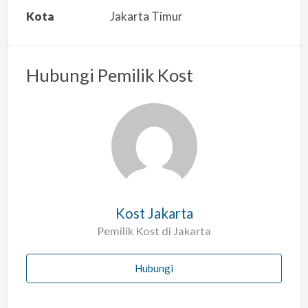
a
Kota
Jakarta Timur
n
m
a
Hubungi Pemilik Kost
s
a
l
a
h
Kost Jakarta
Pemilik Kost di Jakarta
Hubungi