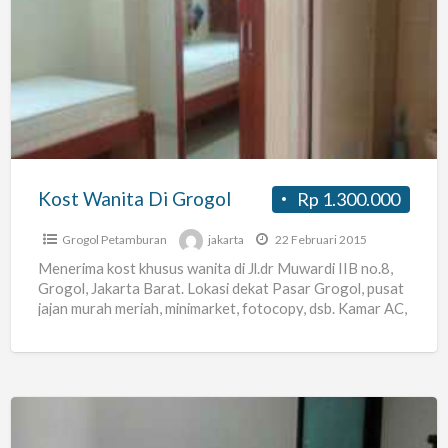
Wanita
Di
Grogol
Kost Wanita Di Grogol
Rp 1.300.000
Grogol Petamburan
jakarta
22 Februari 2015
Menerima kost khusus wanita di Jl.dr Muwardi IIB no.8,
Grogol, Jakarta Barat. Lokasi dekat Pasar Grogol, pusat
jajan murah meriah, minimarket, fotocopy, dsb. Kamar AC,
[…]
Kost