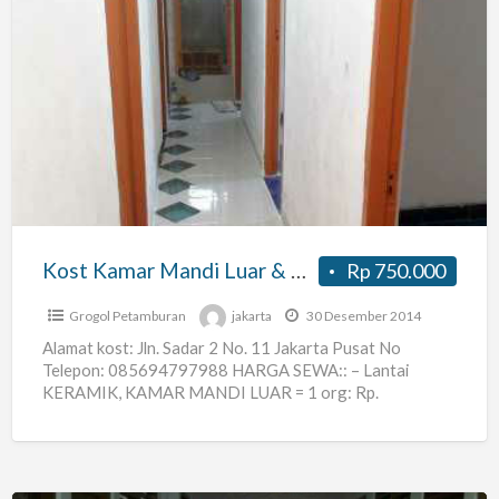
Kost
Kamar
Mandi
Luar
&
Dalam,cideng/petojo
Jak-
pusat
Kost Kamar Mandi Luar & Dalam,cideng/petojo Jak-pusat
Rp 750.000
Grogol Petamburan
jakarta
30 Desember 2014
Alamat kost: Jln. Sadar 2 No. 11 Jakarta Pusat No
Telepon: 085694797988 HARGA SEWA:: – Lantai
KERAMIK, KAMAR MANDI LUAR = 1 org: Rp.
750.000/bulan,
[…]