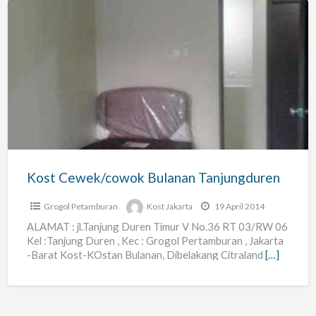
Kost
Cewek/cowok
Bulanan
Tanjungduren
Kost Cewek/cowok Bulanan Tanjungduren
Grogol Petamburan
Kost Jakarta
19 April 2014
ALAMAT : jl.Tanjung Duren Timur V No.36 RT 03/RW 06
Kel :Tanjung Duren , Kec : Grogol Pertamburan , Jakarta
-Barat Kost-KOstan Bulanan, Dibelakang Citraland
[…]