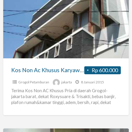
Kos
Non
Ac
Khusus
Karyawan
/
Pria
Kos Non Ac Khusus Karyawan / Pria
Rp 600.000
Grogol Petamburan
jakarta
8 Januari 2015
Terima Kos Non AC Khusus Pria di daerah Grogol-
jakarta barat, dekat Roxysuare & Trisakti, bebas banjir,
plafon rumah&kamar tinggi, adem, bersih, rapi, dekat
terminal busway
[…]