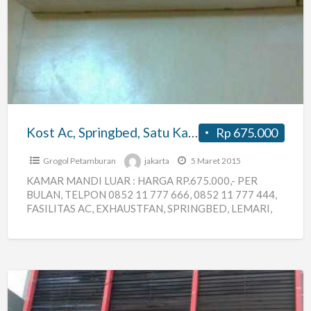
Ac,
Springbed,
Satu
Kamar
Bisa
Dua
Orang
Kost Ac, Springbed, Satu Kamar Bisa Dua Orang
Rp 675.000
Grogol Petamburan
jakarta
5 Maret 2015
KAMAR MANDI LUAR : HARGA RP.675.000,- PER
BULAN, TELPON 0852 11 777 666, 0852 11 777 444,
FASILITAS AC, EXHAUSTFAN, SPRINGBED, LEMARI,
RAK TV, SATU
[…]
Murah