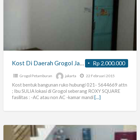
Di
Daerah
Grogol
Jakarta
Kost Di Daerah Grogol Jakarta
Rp 2.000.000
Grogol Petamburan
jakarta
22 Februari 2015
Kost bentuk bangunan ruko hubungi 021- 5644669 attn
; Ibu SULIA lokasi di Grogol seberang ROXY SQUARE
fasilitas : -AC atau non AC -kamar mandi
[…]
Kost