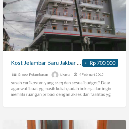
Kost
Jelambar
Baru
Jakbar
Strategis
Nyaman
Aman
Kost Jelambar Baru Jakbar Strategis Nyaman Aman
Rp 700.000
Grogol Petamburan
jakarta
4 Februari 2015
susah cari kostan yang sreq dan sesuai budget? Dear
aganwati,buat yg masih kuliah,sudah bekerja dan ingin
memiliki ruangan pribadi dengan akses dan fasilitas yg
menunjang?
[…]