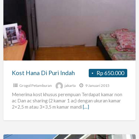
Kost
Hana
Di
Puri
Indah
Kost Hana Di Puri Indah
Rp 650.000
Grogol Petamburan
jakarta
9 Januari 2015
Menerima kost khusus perempuan Terdapat kamar non
ac Dan ac sharing (2 kamar 1 ac) dengan ukuran kamar
2×2,5 m atau 3×3,5 m kamar mandi
[…]