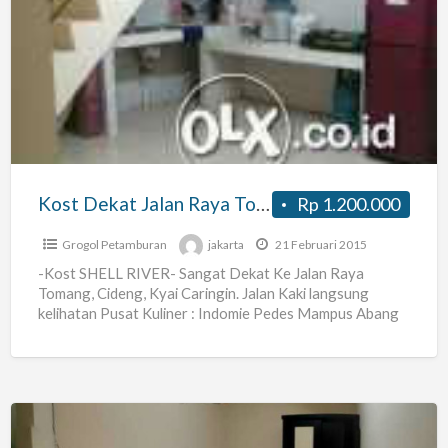
Dekat
Jalan
Raya
Tomang,
Cideng,
Roxy
Kost Dekat Jalan Raya Tomang, Cideng, Roxy
Rp 1.200.000
Grogol Petamburan
jakarta
21 Februari 2015
-Kost SHELL RIVER- Sangat Dekat Ke Jalan Raya
Tomang, Cideng, Kyai Caringin. Jalan Kaki langsung
kelihatan Pusat Kuliner : Indomie Pedes Mampus Abang
Adek (yang
[…]