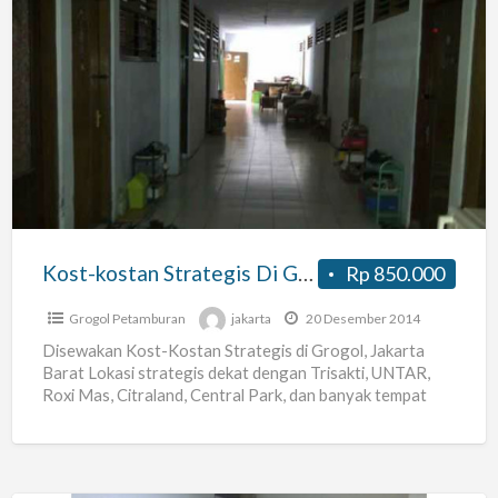
Kost-
kostan
Strategis
Di
Grogol,
Jakarta
Barat
Kost-kostan Strategis Di Grogol, Jakarta Barat
Rp 850.000
Grogol Petamburan
jakarta
20 Desember 2014
Disewakan Kost-Kostan Strategis di Grogol, Jakarta
Barat Lokasi strategis dekat dengan Trisakti, UNTAR,
Roxi Mas, Citraland, Central Park, dan banyak tempat
kuliner di sekitar. Kost-kostan
[…]