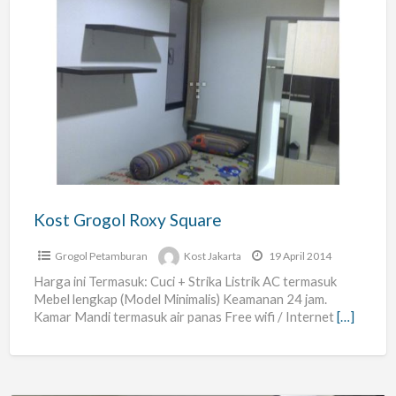
Kost
Grogol
Roxy
Square
Kost Grogol Roxy Square
Grogol Petamburan
Kost Jakarta
19 April 2014
Harga ini Termasuk: Cuci + Strika Listrik AC termasuk
Mebel lengkap (Model Minimalis) Keamanan 24 jam.
Kamar Mandi termasuk air panas Free wifi / Internet
[…]