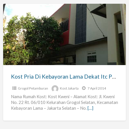
Kost
Pria
Di
Kebayoran
Lama
Dekat
Itc
Permata
Kost Pria Di Kebayoran Lama Dekat Itc Permata Hijau
Hijau
Grogol Petamburan
Kost Jakarta
7 April 2014
Nama Rumah Kost: Kost Kweni – Alamat Kost: Jl. Kweni
No. 22 Rt. 06/010 Kelurahan Grogol Selatan, Kecamatan
Kebayoran Lama – Jakarta Selatan – No.
[…]