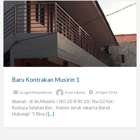
Baru
Kontrakan
Musirin
1
Baru Kontrakan Musirin 1
Grogol Petamburan
Kost Jakarta
19 April 2014
Alamat : di Jln.Musirin I NO.20 B Rt 10/ Rw 02 Kel :
Kedoya Selatan Kec : Kebon Jeruk Jakarta Barat
Hubungi: *) Rina (
[…]