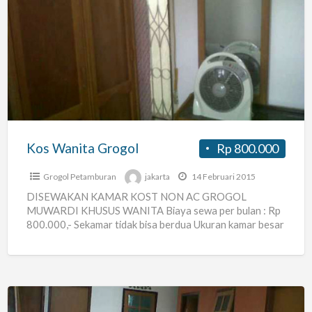
Kos
Wanita
Grogol
Kos Wanita Grogol
Rp 800.000
Grogol Petamburan
jakarta
14 Februari 2015
DISEWAKAN KAMAR KOST NON AC GROGOL
MUWARDI KHUSUS WANITA Biaya sewa per bulan : Rp
800.000,- Sekamar tidak bisa berdua Ukuran kamar besar
: 4m
[…]