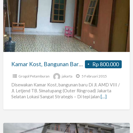
Kamar
Kost,
Bangunan
Baru
Di
Tb.simatupang
Kamar Kost, Bangunan Baru Di Tb.simatupang
Rp 800.000
Grogol Petamburan
jakarta
5 Februari 2015
Disewakan Kamar Kost, bangunan baru Di Jl. AMD VIII /
Jl. Letjend TB. Simatupang (Outer Ringroad) Jakarta
Selatan Lokasi Sangat Strategis – Di tepi jalan
[…]