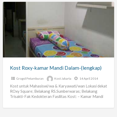
Kost
Roxy-
kamar
Mandi
Dalam-
(lengkap)
Kost Roxy-kamar Mandi Dalam-(lengkap)
Grogol Petamburan
Kost Jakarta
14 April 2014
Kost untuk Mahasiswi/wa & Karyawati/wan Lokasi dekat
ROxy Square; Belakang RS.Sumberwaras; Belakang
Trisakti-Fak Kedokteran Fasilitas Kost: – Kamar Mandi
Dalam +Plus Waterheater(Air Panas-24jam) – Lengkap
[…]