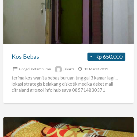
Bebas
Kos Bebas
Rp 650.000
Grogol Petamburan
jakarta
13 Maret 2015
terima kos wanita bebas buruan tinggal 3 kamar lagi,,,,
lokasi strategis belakang diskotik medika deket mall
citraland grogol info hub saya 085714830371
Kost