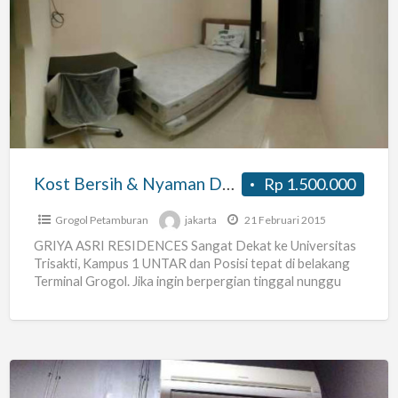
Kost
Bersih
&
Nyaman
Dekat
Trisakti,untar
Di
Grogol
Kost Bersih & Nyaman Dekat Trisakti,untar Di Grogol
Rp 1.500.000
Grogol Petamburan
jakarta
21 Februari 2015
GRIYA ASRI RESIDENCES Sangat Dekat ke Universitas
Trisakti, Kampus 1 UNTAR dan Posisi tepat di belakang
Terminal Grogol. Jika ingin berpergian tinggal nunggu
angkot di
[…]