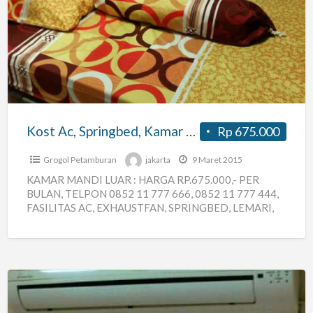
Ac,
Springbed,
Kamar
Mandi
Luar,
Kamar
Mandi
Kost Ac, Springbed, Kamar Mandi Luar, Kamar Mandi Dalam
Rp 675.000
Dalam
Grogol Petamburan
jakarta
9 Maret 2015
KAMAR MANDI LUAR : HARGA RP.675.000,- PER
BULAN, TELPON 0852 11 777 666, 0852 11 777 444,
FASILITAS AC, EXHAUSTFAN, SPRINGBED, LEMARI,
RAK TV, SATU
[…]
Kost