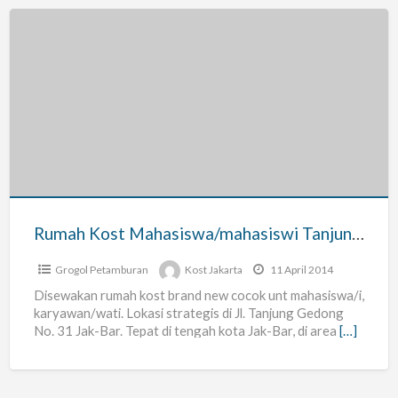
Rumah
Kost
Mahasiswa/mahasiswi
Tanjung
Gedong
31
Jakart
Rumah Kost Mahasiswa/mahasiswi Tanjung Gedong 31 Jakart
Grogol Petamburan
Kost Jakarta
11 April 2014
Disewakan rumah kost brand new cocok unt mahasiswa/i,
karyawan/wati. Lokasi strategis di Jl. Tanjung Gedong
No. 31 Jak-Bar. Tepat di tengah kota Jak-Bar, di area
[…]