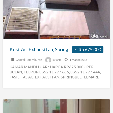
Ac,
Exhaustfan,
Springbed,
Lemari,
Rak
Tv
Kost Ac, Exhaustfan, Springbed, Lemari, Rak Tv
Rp 675.000
Grogol Petamburan
jakarta
1 Maret 2015
KAMAR MANDI LUAR : HARGA RP.675.000,- PER
BULAN, TELPON 0852 11 777 666, 0852 11 777 444,
FASILITAS AC, EXHAUSTFAN, SPRINGBED, LEMARI,
RAK TV, SATU
[…]
Kost