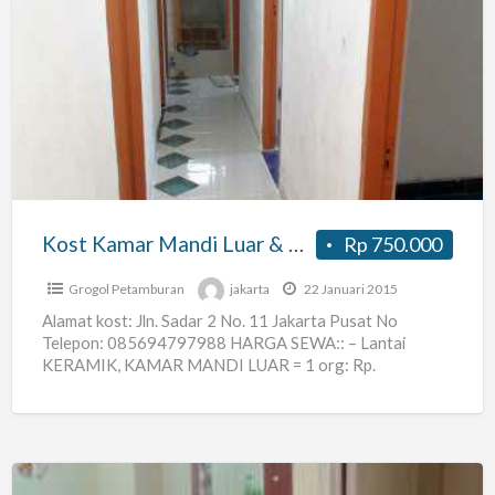
Kost
Kamar
Mandi
Luar
&
Dalam,cideng/petojo
Jak-
pusat
Kost Kamar Mandi Luar & Dalam,cideng/petojo Jak-pusat
Rp 750.000
Grogol Petamburan
jakarta
22 Januari 2015
Alamat kost: Jln. Sadar 2 No. 11 Jakarta Pusat No
Telepon: 085694797988 HARGA SEWA:: – Lantai
KERAMIK, KAMAR MANDI LUAR = 1 org: Rp.
750.000/bulan,
[…]