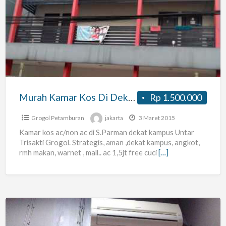
Kamar
Kos
Di
Dekat
Kampus
Untar
Grogol
Murah Kamar Kos Di Dekat Kampus Untar Grogol
Rp 1.500.000
Grogol Petamburan
jakarta
3 Maret 2015
Kamar kos ac/non ac di S.Parman dekat kampus Untar
Trisakti Grogol. Strategis, aman ,dekat kampus, angkot,
rmh makan, warnet , mall.. ac 1,5jt free cuci
[…]
Kost