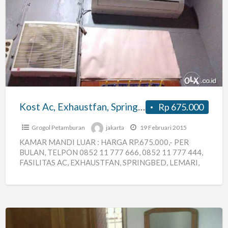
Kost
Ac,
Exhaustfan,
Springbed,
Lemari,
Rak
Tv
Kost Ac, Exhaustfan, Springbed, Lemari, Rak Tv
Rp 675.000
Grogol Petamburan
jakarta
19 Februari 2015
KAMAR MANDI LUAR : HARGA RP.675.000,- PER
BULAN, TELPON 0852 11 777 666, 0852 11 777 444,
FASILITAS AC, EXHAUSTFAN, SPRINGBED, LEMARI,
RAK TV, SATU
[…]