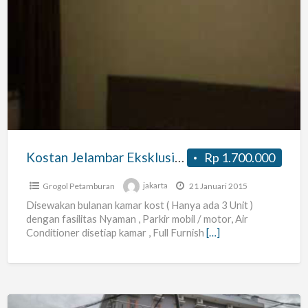
Kostan
Jelambar
Eksklusive
Full
Ac
Murah
Hanya
3
Kostan Jelambar Eksklusive Full Ac Murah Hanya 3 Kamar
Rp 1.700.000
Kamar
Grogol Petamburan
jakarta
21 Januari 2015
Disewakan bulanan kamar kost ( Hanya ada 3 Unit )
dengan fasilitas Nyaman , Parkir mobil / motor, Air
Conditioner disetiap kamar , Full Furnish
[…]