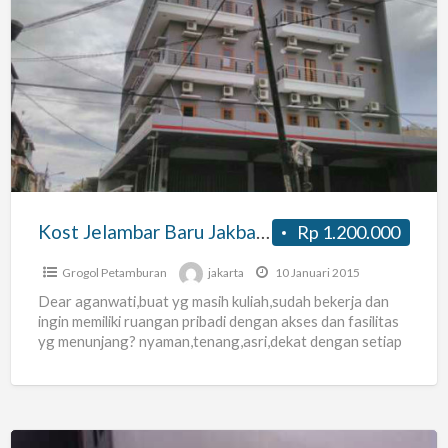
Kost
Jelambar
Baru
Jakbar
Strategis
Nyaman
Aman
Kost Jelambar Baru Jakbar Strategis Nyaman Aman
Rp 1.200.000
Grogol Petamburan
jakarta
10 Januari 2015
Dear aganwati,buat yg masih kuliah,sudah bekerja dan
ingin memiliki ruangan pribadi dengan akses dan fasilitas
yg menunjang? nyaman,tenang,asri,dekat dengan setiap
akses yang dituju?? saya punya
[…]