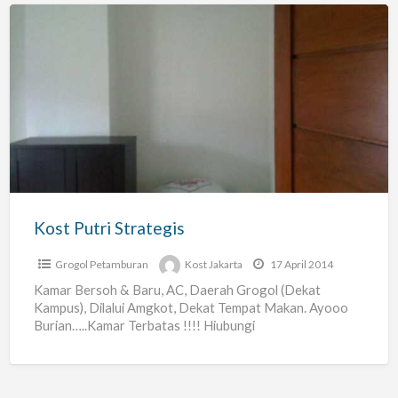
Kost
Putri
Strategis
Kost Putri Strategis
Grogol Petamburan
Kost Jakarta
17 April 2014
Kamar Bersoh & Baru, AC, Daerah Grogol (Dekat
Kampus), Dilalui Amgkot, Dekat Tempat Makan. Ayooo
Burian…..Kamar Terbatas !!!! Hiubungi
telp.08811680478, 085715988820