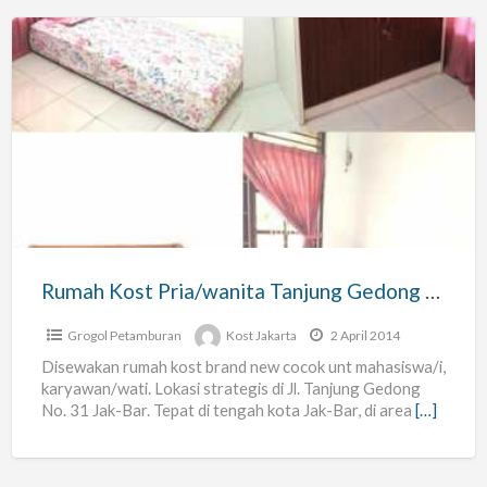
Rumah
Kost
Pria/wanita
Tanjung
Gedong
31
Jakarta
Rumah Kost Pria/wanita Tanjung Gedong 31 Jakarta
Grogol Petamburan
Kost Jakarta
2 April 2014
Disewakan rumah kost brand new cocok unt mahasiswa/i,
karyawan/wati. Lokasi strategis di Jl. Tanjung Gedong
No. 31 Jak-Bar. Tepat di tengah kota Jak-Bar, di area
[…]