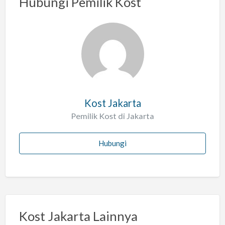
Hubungi Pemilik Kost
s
a
l
a
h
Kost Jakarta
Pemilik Kost di Jakarta
Hubungi
Kost Jakarta Lainnya