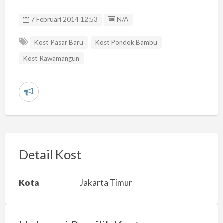
Listing ID
7 Februari 2014 12:53
N/A
Kost Pasar Baru
Kost Pondok Bambu
Kost Rawamangun
L
a
p
o
r
Detail Kost
k
a
Kota
Jakarta Timur
n
m
a