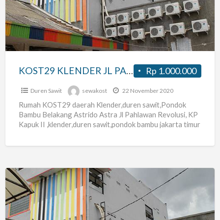
PAHLAWAN
REVOLUSI
PONDOK
BAMBU,KLENDER
JAK-
KOST29 KLENDER JL PAHLAWAN REVOLUSI PONDOK BAMBU,KLENDER JAK-TIM dekat Stasiun Kereta Api Klender
Rp 1.000.000
TIM
dekat
Duren Sawit
sewakost
22 November 2020
Stasiun
Rumah KOST29 daerah Klender,duren sawit,Pondok
Bambu Belakang Astrido Astra Jl Pahlawan Revolusi, KP
Kereta
Kapuk II ,klender,duren sawit,pondok bambu jakarta timur
Api
Rumah Kost kamar di mulai
[…]
Klender
KOST29
KLENDER
JL