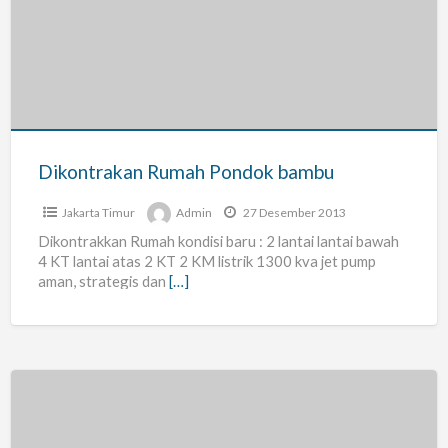
Pondok
bambu
Dikontrakan Rumah Pondok bambu
Jakarta Timur
Admin
27 Desember 2013
Dikontrakkan Rumah kondisi baru : 2 lantai lantai bawah
4 KT lantai atas 2 KT 2 KM listrik 1300 kva jet pump
aman, strategis dan
[…]
Kost
Wanita