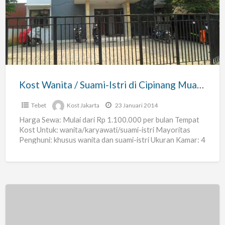
/
Suami-
Istri
di
Cipinang
Muara
Kost Wanita / Suami-Istri di Cipinang Muara Jakarta Timur
Jakarta
Timur
Tebet
Kost Jakarta
23 Januari 2014
Harga Sewa: Mulai dari Rp 1.100.000 per bulan Tempat
Kost Untuk: wanita/karyawati/suami-istri Mayoritas
Penghuni: khusus wanita dan suami-istri Ukuran Kamar: 4
x 5 meter Jumlah
[…]
Dikontrakan
Rumah