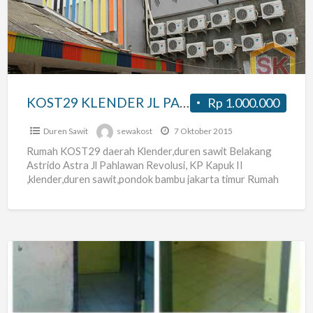
PAHLAWAN
REVOLUSI
PONDOK
BAMBU
JAKARTA
KOST29 KLENDER JL PAHLAWAN REVOLUSI PONDOK BAMBU JAKARTA TIMUR
Rp 1.000.000
TIMUR
Duren Sawit
sewakost
7 Oktober 2015
Rumah KOST29 daerah Klender,duren sawit Belakang
Astrido Astra Jl Pahlawan Revolusi, KP Kapuk II
,klender,duren sawit,pondok bambu jakarta timur Rumah
Kost Baru jadi semua masih
[…]
Rumah
Kontrakan
Pondok