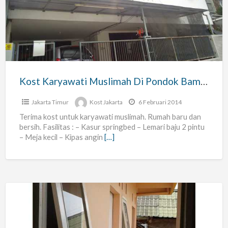
Muslimah
Di
Pondok
Bambu
Kost Karyawati Muslimah Di Pondok Bambu
Jakarta Timur
Kost Jakarta
6 Februari 2014
Terima kost untuk karyawati muslimah. Rumah baru dan
bersih. Fasilitas : – Kasur springbed – Lemari baju 2 pintu
– Meja kecil – Kipas angin
[…]
Kost
Putri/mahasiswi/karyawati