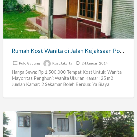
Wanita
di
Jalan
Kejaksaan
Pondok
Bambu
Rumah Kost Wanita di Jalan Kejaksaan Pondok Bambu Duren Sawit Jakarta Timur
Duren
Sawit
Pulo Gadung
Kost Jakarta
24 Januari 2014
Jakarta
Harga Sewa: Rp 1.500.000 Tempat Kost Untuk: Wanita
Mayoritas Penghuni: Wanita Ukuran Kamar: 25 m2
Timur
Jumlah Kamar: 2 Sekamar Boleh Berdua: Ya Biaya
Tambahan Sekamar
[…]
Kost
Wanita