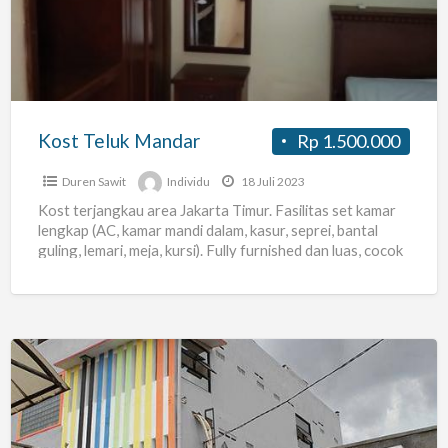
Kost Teluk Mandar
Rp 1.500.000
Duren Sawit
Individu
18 Juli 2023
Kost terjangkau area Jakarta Timur. Fasilitas set kamar
lengkap (AC, kamar mandi dalam, kasur, seprei, bantal
guling, lemari, meja, kursi). Fully furnished dan luas, cocok
[…]
KOST29
KLENDER
JL