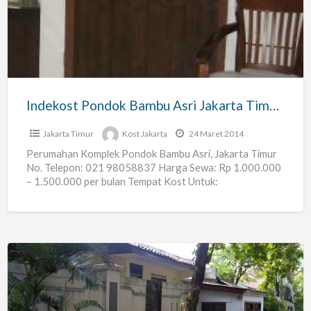
Bambu
Asri
Jakarta
Timur
Kost
Indekost Pondok Bambu Asri Jakarta Timur Kost
Jakarta Timur
Kost Jakarta
24 Maret 2014
Perumahan Komplek Pondok Bambu Asri, Jakarta Timur
No. Telepon: 021 98058837 Harga Sewa: Rp 1.000.000
– 1.500.000 per bulan Tempat Kost Untuk:
Pria/wanita/Suami Istri/karyawan/mahasiswa Sekamar
[…]
Kos
Di