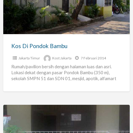
Pondok
Bambu
Kos Di Pondok Bambu
Jakarta Timur
Kost Jakarta
7 Februari 2014
Rumah/pavilion bersih dengan halaman luas dan asri.
Lokasi dekat dengan pasar Pondok Bambu (350 m),
sekolah SMPN 51 dan SDN 01, mesjid, apotik, alfamart
serta
[…]
Kost
Di