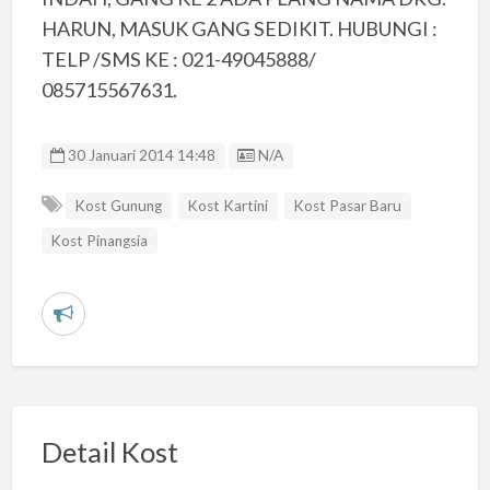
HARUN, MASUK GANG SEDIKIT. HUBUNGI :
TELP /SMS KE : 021-49045888/
085715567631.
Listing ID
30 Januari 2014 14:48
N/A
Kost Gunung
Kost Kartini
Kost Pasar Baru
Kost Pinangsia
L
a
p
o
r
Detail Kost
k