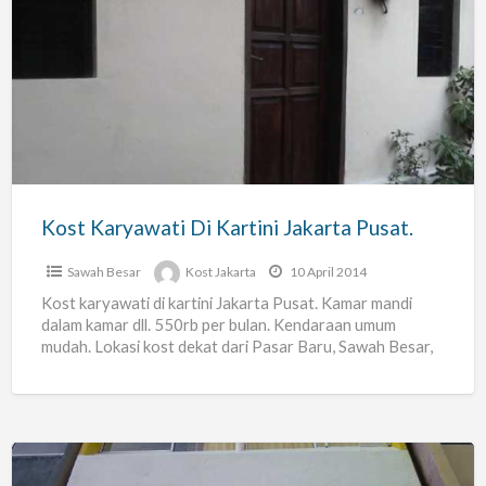
Kost
Karyawati
Di
Kartini
Jakarta
Pusat.
Kost Karyawati Di Kartini Jakarta Pusat.
Sawah Besar
Kost Jakarta
10 April 2014
Kost karyawati di kartini Jakarta Pusat. Kamar mandi
dalam kamar dll. 550rb per bulan. Kendaraan umum
mudah. Lokasi kost dekat dari Pasar Baru, Sawah Besar,
[…]