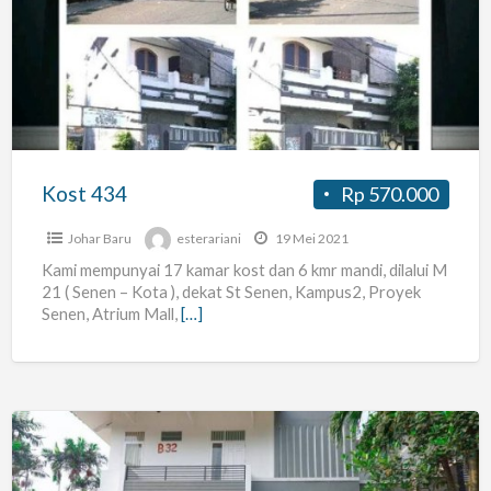
Kost 434
Rp 570.000
Johar Baru
esterariani
19 Mei 2021
Kami mempunyai 17 kamar kost dan 6 kmr mandi, dilalui M
21 ( Senen – Kota ), dekat St Senen, Kampus2, Proyek
Senen, Atrium Mall,
[…]
KoolKost