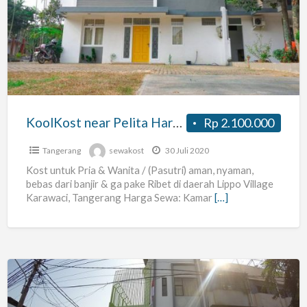
near
Pelita
Harapan
University
KoolKost near Pelita Harapan University
Rp 2.100.000
Tangerang
sewakost
30 Juli 2020
Kost untuk Pria & Wanita / (Pasutri) aman, nyaman,
bebas dari banjir & ga pake Ribet di daerah Lippo Village
Karawaci, Tangerang Harga Sewa: Kamar
[…]
Kost