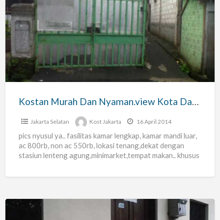
Kostan
Murah
Dan
Nyaman.view
Kota
Dan
Pegunungan
Kostan Murah Dan Nyaman.view Kota Dan Pegunungan
Jakarta Selatan
Kost Jakarta
16 April 2014
pics nyusul ya.. fasilitas kamar lengkap, kamar mandi luar,
ac 800rb, non ac 550rb, lokasi tenang,dekat dengan
stasiun lenteng agung,minimarket,tempat makan.. khusus
pekerja, bukan mahasiswa,
[…]