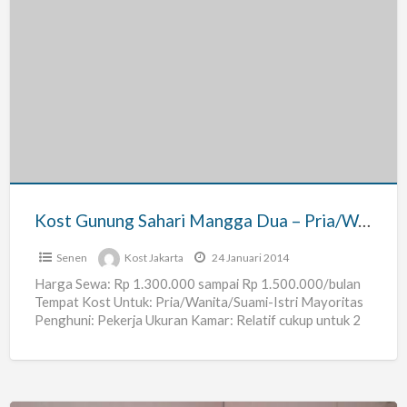
Kost
Gunung
Sahari
Mangga
Dua
–
Pria/Wanita/Suami-
Istri
Kost Gunung Sahari Mangga Dua – Pria/Wanita/Suami-Istri
Senen
Kost Jakarta
24 Januari 2014
Harga Sewa: Rp 1.300.000 sampai Rp 1.500.000/bulan
Tempat Kost Untuk: Pria/Wanita/Suami-Istri Mayoritas
Penghuni: Pekerja Ukuran Kamar: Relatif cukup untuk 2
orangg tidur Jumlah Kamar: 10
[…]