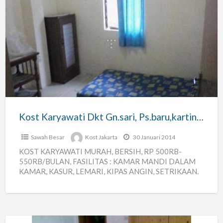
Kost
Karyawati
Dkt
Gn.sari,
Ps.baru,kartini,
Jakpus
Kost Karyawati Dkt Gn.sari, Ps.baru,kartini, Jakpus
Sawah Besar
Kost Jakarta
30 Januari 2014
KOST KARYAWATI MURAH, BERSIH, RP 500RB-
550RB/BULAN, FASILITAS : KAMAR MANDI DALAM
KAMAR, KASUR, LEMARI, KIPAS ANGIN, SETRIKAAN.
KENDARAAN UMUM MUDAH, LOKASI KOST DEKAT
DARI GUNUNG
[…]