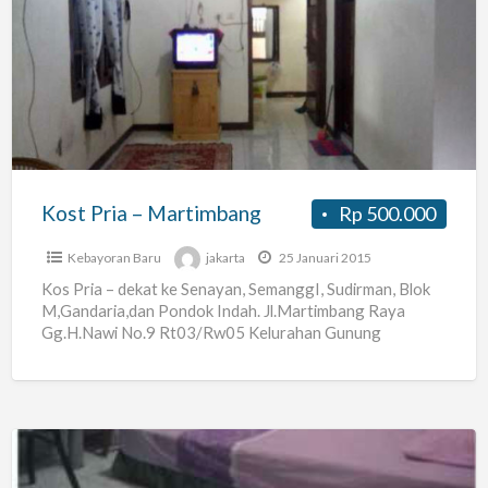
Pria
–
Martimbang
Kost Pria – Martimbang
Rp 500.000
Kebayoran Baru
jakarta
25 Januari 2015
Kos Pria – dekat ke Senayan, SemanggI, Sudirman, Blok
M,Gandaria,dan Pondok Indah. Jl.Martimbang Raya
Gg.H.Nawi No.9 Rt03/Rw05 Kelurahan Gunung
Kebayoran Baru Jakarta Selatan ( Dekat
[…]
Kos