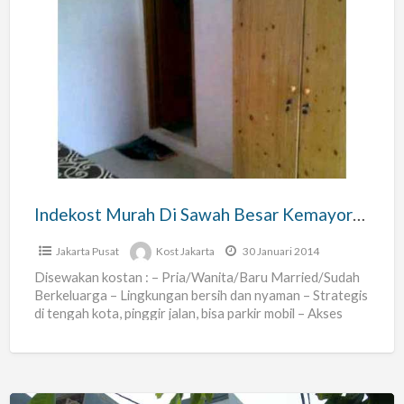
Indekost
Murah
Di
Sawah
Besar
Kemayoran
Jakarta
Pusat
Indekost Murah Di Sawah Besar Kemayoran Jakarta Pusat
Jakarta Pusat
Kost Jakarta
30 Januari 2014
Disewakan kostan : – Pria/Wanita/Baru Married/Sudah
Berkeluarga – Lingkungan bersih dan nyaman – Strategis
di tengah kota, pinggir jalan, bisa parkir mobil – Akses
transportasi
[…]