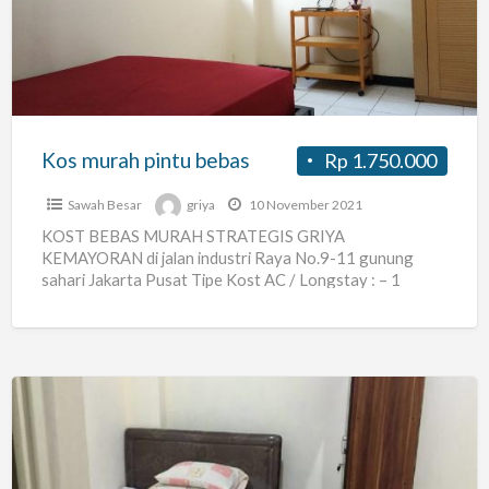
bebas
Kos murah pintu bebas
Rp 1.750.000
Sawah Besar
griya
10 November 2021
KOST BEBAS MURAH STRATEGIS GRIYA
KEMAYORAN di jalan industri Raya No.9-11 gunung
sahari Jakarta Pusat Tipe Kost AC / Longstay : – 1
Kamar Tidur
[…]
Kost
Baru
di