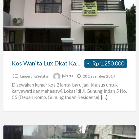
Kos
Wanita
Lux
Dkat
Kampus
Umj
Dan
Uin
Kos Wanita Lux Dkat Kampus Umj Dan Uin Cirendeu Ciputat
Rp 1.250.000
Cirendeu
Ciputat
Tangerang Selatan
jakarta
28 Desember 2014
Disewakan kamar kos 2 lantai baru jadi, khusus untuk
karyawati dan mahasiswi. Lokasi di Jl. Gunung Indah 5 No.
55 (Depan Komp. Gunung Indah Residence),
[…]