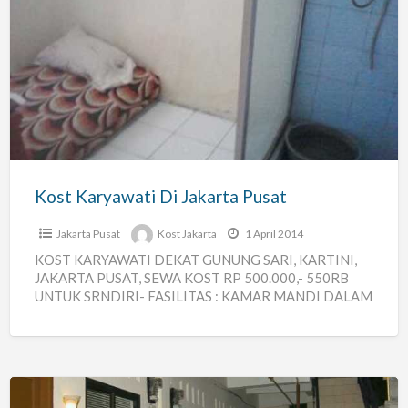
Kost
Karyawati
Di
Jakarta
Pusat
Kost Karyawati Di Jakarta Pusat
Jakarta Pusat
Kost Jakarta
1 April 2014
KOST KARYAWATI DEKAT GUNUNG SARI, KARTINI,
JAKARTA PUSAT, SEWA KOST RP 500.000,- 550RB
UNTUK SRNDIRI- FASILITAS : KAMAR MANDI DALAM
KAMAR, SPRINGBED, LEMARI, KIPAS ANGIN,
[…]