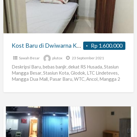
Dwiwarna
Kamar
Mandi
Dalam
Kost Baru di Dwiwarna Kamar Mandi Dalam
Rp 1.600.000
Sawah Besar
plutox
23 September 2021
Deskripsi Baru, bebas banjir, dekat RS Husada, Stasiun
Mangga Besar, Stasiun Kota, Glodok, LTC Lindeteves,
Mangga Dua Mall, Pasar Baru, WTC, Ancol, Mangga 2
Square,
[…]
Kost
Daerah