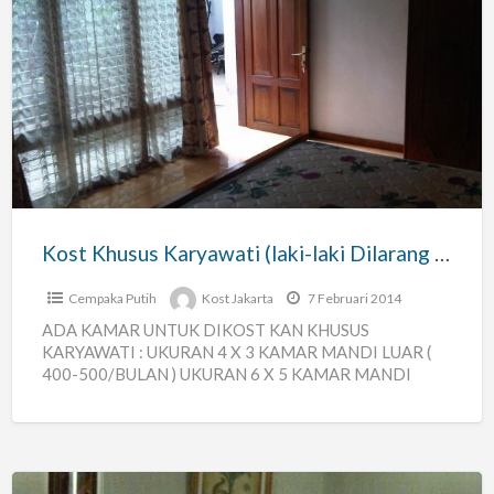
Kost
Khusus
Karyawati
(laki-
laki
Dilarang
Masuk
!!)
Kost Khusus Karyawati (laki-laki Dilarang Masuk !!)
Cempaka Putih
Kost Jakarta
7 Februari 2014
ADA KAMAR UNTUK DIKOST KAN KHUSUS
KARYAWATI : UKURAN 4 X 3 KAMAR MANDI LUAR (
400-500/BULAN ) UKURAN 6 X 5 KAMAR MANDI
DALAM
[…]