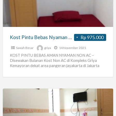
Nyaman
Strategis
Jakarta
Kost Pintu Bebas Nyaman Strategis Jakarta
Rp 975.000
Sawah Besar
griya
14 November 2021
KOST PINTU BEBAS AMAN NYAMAN NON AC –
Disewakan Bulanan Kost Non AC di Kompleks Griya
Kemayoran dekat area pangeran jayakarta di Jakarta
Pusat. –
[…]
Kos
murah
pintu