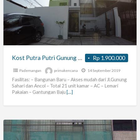
Putra
Putri
Gunung
Sahari
Kost Putra Putri Gunung Sahari
Rp 1.900.000
Pademangan
primakencana
14 September 2019
Fasilitas: – Bangunan Baru – Akses mudah dari Jl.Gunung
Sahari dan Ancol – Total 21 unit kamar – AC – Lemari
Pakaian – Gantungan Baju
[…]
kost