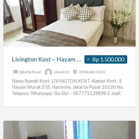
Kost
–
Hayam
Wuruk
–
Harmoni
–
Livington Kost – Hayam Wuruk – Harmoni – Jakarta Pusat
Rp 1.500.000
Jakarta
Pusat
Jakarta Pusat
sewakost
8 Oktober 2015
Nama Rumah Kost: LIVINGTON KOST Alamat Kost: Jl.
Hayam Wuruk 2 SS, Harmony, Jakarta Pusat 10120 No.
Telepon/ Whatsapp: Ibu Elvi – 087775129898 E-mail:
livingtonkost@gmail.com
[…]
Kost