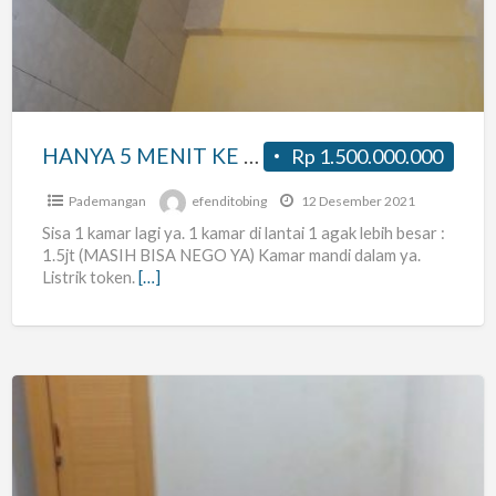
KE
WTC
MANGGA
DUA!
INI
HANYA 5 MENIT KE WTC MANGGA DUA! INI KOS KOSAN YA! TINGGAL 1 KAMAR YA!!
Rp 1.500.000.000
KOS
KOSAN
Pademangan
efenditobing
12 Desember 2021
YA!
Sisa 1 kamar lagi ya. 1 kamar di lantai 1 agak lebih besar :
1.5jt (MASIH BISA NEGO YA) Kamar mandi dalam ya.
TINGGAL
Listrik token.
[…]
1
KAMAR
YA!!
Kost
Pintu
Bebas