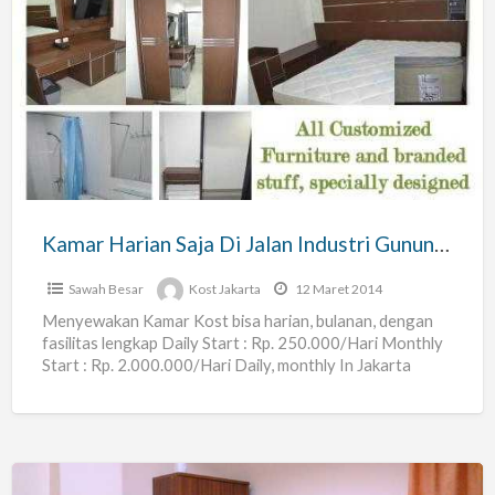
Kamar
Harian
Saja
Di
Jalan
Industri
Gunung
Sahari
Kamar Harian Saja Di Jalan Industri Gunung Sahari
Sawah Besar
Kost Jakarta
12 Maret 2014
Menyewakan Kamar Kost bisa harian, bulanan, dengan
fasilitas lengkap Daily Start : Rp. 250.000/Hari Monthly
Start : Rp. 2.000.000/Hari Daily, monthly In Jakarta
Pusat Affordable
[…]