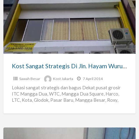
Kost
Sangat
Strategis
Di
Jln.
Hayam
Wuruk
/
Kost Sangat Strategis Di Jln. Hayam Wuruk / Gajah Mada
Gajah
Mada
Sawah Besar
Kost Jakarta
7 April 2014
Lokasi sangat strategis dan bagus Dekat pusat grosir
ITC Mangga Dua, WTC, Mangga Dua Square, Harco,
LTC, Kota, Glodok, Pasar Baru, Mangga Besar, Roxy,
Tanah
[…]