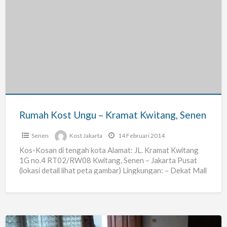
Rumah
Kost
Ungu
–
Kramat
Kwitang,
Senen
Rumah Kost Ungu – Kramat Kwitang, Senen
Senen
Kost Jakarta
14 Februari 2014
Kos-Kosan di tengah kota Alamat: JL. Kramat Kwitang
1G no.4 RT02/RW08 Kwitang, Senen – Jakarta Pusat
(lokasi detail lihat peta gambar) Lingkungan: – Dekat Mall
[…]