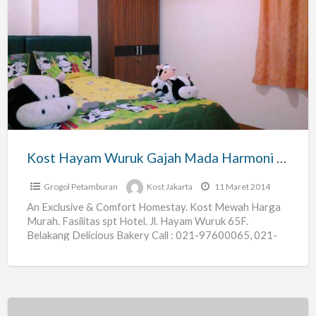
Kost
Hayam
Wuruk
Gajah
Mada
Harmoni
Thamrin
Mangga
Kost Hayam Wuruk Gajah Mada Harmoni Thamrin Mangga Dua
Dua
Grogol Petamburan
Kost Jakarta
11 Maret 2014
An Exclusive & Comfort Homestay. Kost Mewah Harga
Murah. Fasilitas spt Hotel. Jl. Hayam Wuruk 65F.
Belakang Delicious Bakery Call : 021-97600065, 021-
50270043. Masih BARU.
[…]