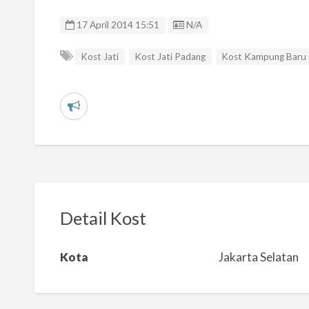
Listing ID
17 April 2014 15:51
N/A
Kost Jati
Kost Jati Padang
Kost Kampung Baru
L
a
p
o
r
k
Detail Kost
a
n
Kota
Jakarta Selatan
m
a
s