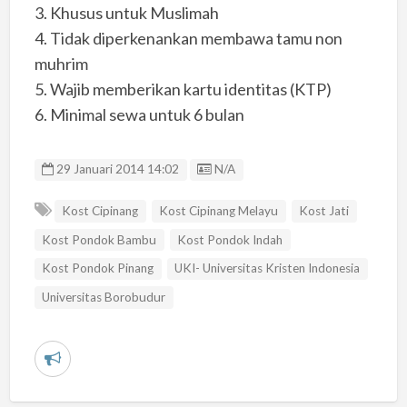
3. Khusus untuk Muslimah
4. Tidak diperkenankan membawa tamu non
muhrim
5. Wajib memberikan kartu identitas (KTP)
6. Minimal sewa untuk 6 bulan
Listing ID
29 Januari 2014 14:02
N/A
Kost Cipinang
Kost Cipinang Melayu
Kost Jati
Kost Pondok Bambu
Kost Pondok Indah
Kost Pondok Pinang
UKI- Universitas Kristen Indonesia
Universitas Borobudur
L
a