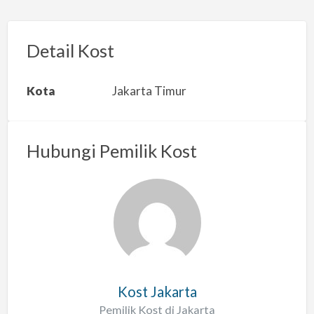
p
o
r
Detail Kost
k
a
Kota
Jakarta Timur
n
m
a
Hubungi Pemilik Kost
s
a
l
a
h
Kost Jakarta
Pemilik Kost di Jakarta