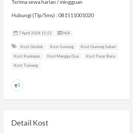
Terima sewa harian / mingguan
Hubungi (Tlp/Sms) : 081511001020
Listing ID
7 April 2014 11:13
N/A
Kost Glodok
Kost Gunung
Kost Gunung Sahari
Kost Kuningan
Kost Mangga Dua
Kost Pasar Baru
Kost Tomang
L
a
p
o
r
Detail Kost
k