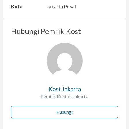
a
Kota
Jakarta Pusat
n
m
a
Hubungi Pemilik Kost
s
a
l
a
h
Kost Jakarta
Pemilik Kost di Jakarta
Hubungi