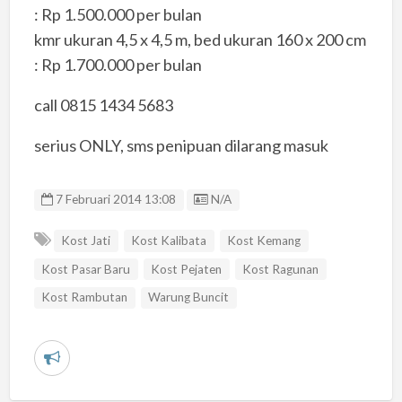
: Rp 1.500.000 per bulan
kmr ukuran 4,5 x 4,5 m, bed ukuran 160 x 200 cm
: Rp 1.700.000 per bulan
call 0815 1434 5683
serius ONLY, sms penipuan dilarang masuk
Listing ID
7 Februari 2014 13:08
N/A
Kost Jati
Kost Kalibata
Kost Kemang
Kost Pasar Baru
Kost Pejaten
Kost Ragunan
Kost Rambutan
Warung Buncit
L
a