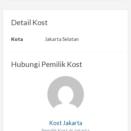
p
o
r
Detail Kost
k
a
Kota
Jakarta Selatan
n
m
a
Hubungi Pemilik Kost
s
a
l
a
h
Kost Jakarta
Pemilik Kost di Jakarta