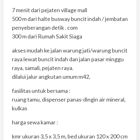
7 menit dari pejaten village mall
500 m dari halte busway buncit indah / jembatan
penyeberangan detik . com
300 m dari Rumah Sakit Siaga
akses mudah ke jalan warung jati/warung buncit
raya lewat buncit indah dan jalan pasar minggu
raya, samali, pejaten raya.
dilalui jalur angkutan umum m42,
fasilitas untuk bersama :
ruang tamu, dispenser panas-dingin air mineral,
kulkas
harga sewa kamar :
kmr ukuran 3,5 x 3,5 m, bed ukuran 120 x 200 cm