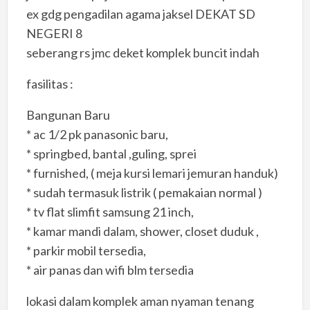
ex gdg pengadilan agama jaksel DEKAT SD
NEGERI 8
seberang rs jmc deket komplek buncit indah
fasilitas :
Bangunan Baru
* ac 1/2 pk panasonic baru,
* springbed, bantal ,guling, sprei
* furnished, ( meja kursi lemari jemuran handuk)
* sudah termasuk listrik ( pemakaian normal )
* tv flat slimfit samsung 21 inch,
* kamar mandi dalam, shower, closet duduk ,
* parkir mobil tersedia,
* air panas dan wifi blm tersedia
lokasi dalam komplek aman nyaman tenang